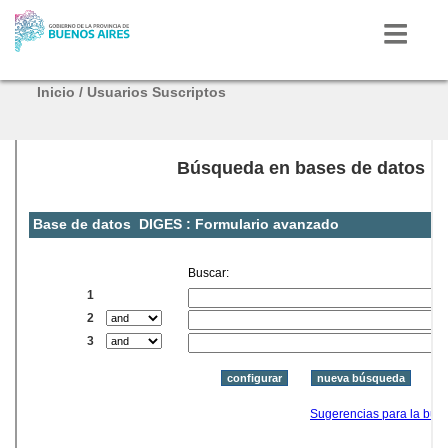
Inicio
/
Usuarios Suscriptos
Inicio
Autoridades
Mi Provincia
Radio
Provincia
Bicentenario