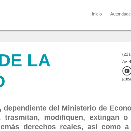
Inicio
Autoridade
DE LA
(221
Av. 
D
priv
l, dependiente del Ministerio de Eco
n, trasmitan, modifiquen, extingan 
 demás derechos reales, así como a