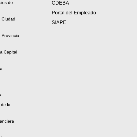
cios de
GDEBA
Portal del Empleado
a Ciudad
SIAPE
 Provincia
a Capital
la
n
 de la
anciera