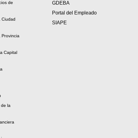
cios de
GDEBA
Portal del Empleado
a Ciudad
SIAPE
 Provincia
a Capital
la
n
 de la
anciera