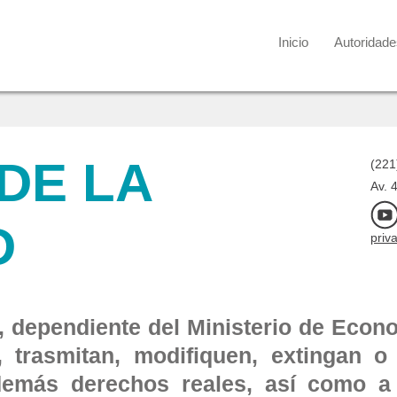
Inicio
Autoridade
DE LA
(221
Av. 
D
priv
l, dependiente del Ministerio de Eco
n, trasmitan, modifiquen, extingan 
 demás derechos reales, así como a